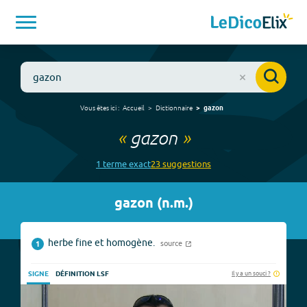
Vous êtes ici :
Accueil
Dictionnaire
gazon
«
gazon
»
1
terme
exact
23
suggestion
s
gazon
(
n.m.
)
herbe fine et homogène.
source
1
Il y a un souci ?
SIGNE
DÉFINITION LSF