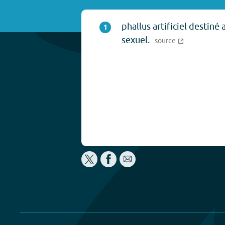
phallus artificiel destiné a
1
sexuel.
source