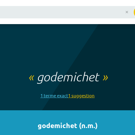
«
godemichet
»
1
terme
exact
1
suggestion
godemichet
(
n.m.
)