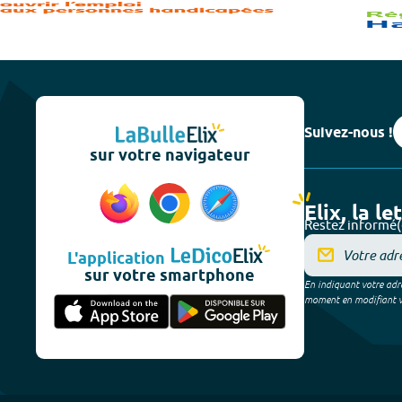
Suivez-nous !
sur votre navigateur
Elix, la le
Restez informé(
L'application
sur votre smartphone
En indiquant votre adre
moment en modifiant vos