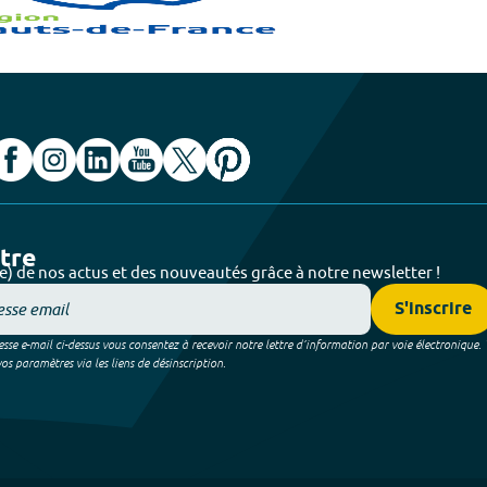
ttre
e) de nos actus et des nouveautés grâce à notre newsletter !
S'inscrire
sse e-mail ci-dessus vous consentez à recevoir notre lettre d’information par voie électronique.
 paramètres via les liens de désinscription.