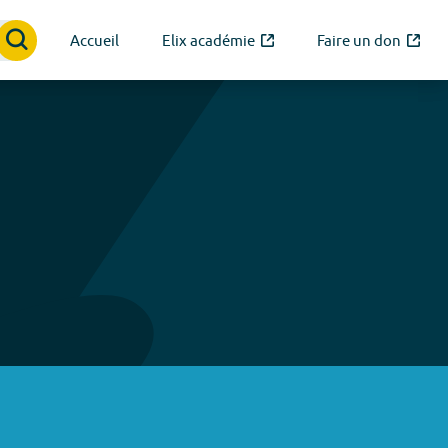
Accueil
Elix académie
Faire un don