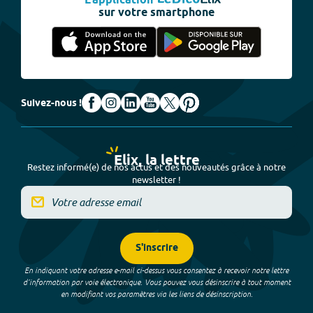
L'application
sur votre smartphone
Suivez-nous !
Elix, la lettre
Restez informé(e) de nos actus et des nouveautés grâce à notre
newsletter !
S'inscrire
En indiquant votre adresse e-mail ci-dessus vous consentez à recevoir notre lettre
d’information par voie électronique. Vous pouvez vous désinscrire à tout moment
en modifiant vos paramètres via les liens de désinscription.