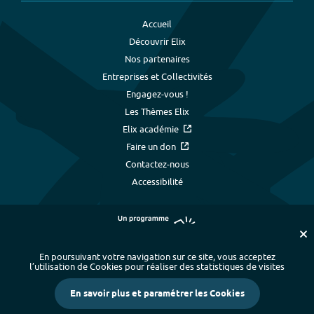
Accueil
Découvrir Elix
Nos partenaires
Entreprises et Collectivités
Engagez-vous !
Les Thèmes Elix
Elix académie
Faire un don
Contactez-nous
Accessibilité
En poursuivant votre navigation sur ce site, vous acceptez
l’utilisation de Cookies pour réaliser des statistiques de visites
Plan du site
-
Index alphabétique
-
En savoir plus et paramétrer les Cookies
Mentions légales et données personnelles
-
Paramétrer les cookies
-
Crédits