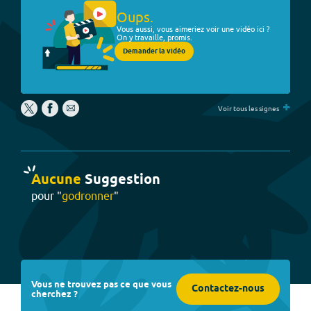
Oups.
Vous aussi, vous aimeriez voir une vidéo ici ?
On y travaille, promis.
Demander la vidéo
+
Voir tous les signes
Aucune
Suggestion
pour "
godronner
"
Vous ne trouvez pas ce que vous
Contactez-nous
cherchez ?