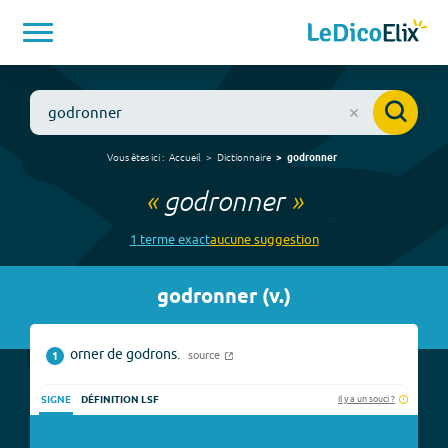
Vous êtes ici :
Accueil
Dictionnaire
godronner
«
godronner
»
1
terme
exact
aucune
suggestion
godronner
(
v.
)
orner de godrons.
source
1
Il y a un souci ?
SIGNE
DÉFINITION LSF