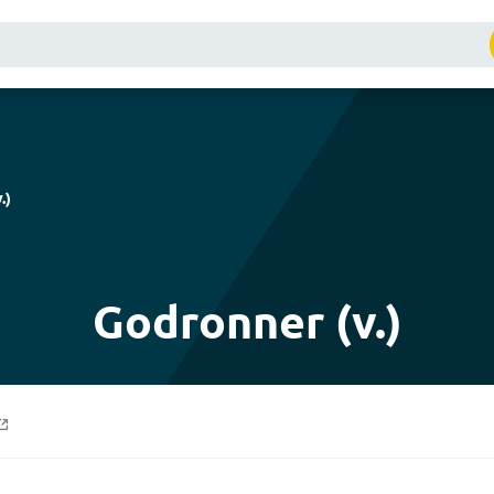
.
)
Godronner (v.)