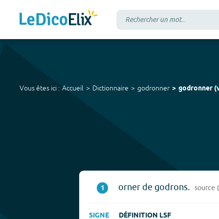
Vous êtes ici :
Accueil
Dictionnaire
godronner
godronner
(
v
orner de godrons.
1
source
SIGNE
DÉFINITION LSF