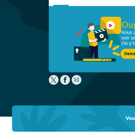
Ou
Vous a
voir u
On y t
Dema
Vou