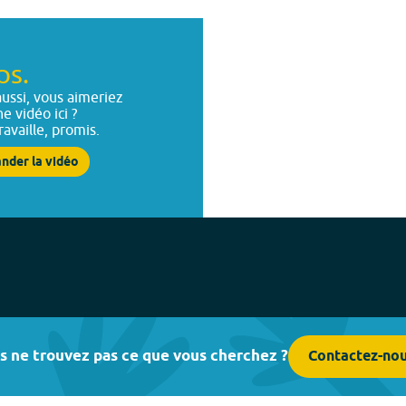
ps.
ussi, vous aimeriez
ne vidéo ici ?
ravaille, promis.
nder la vidéo
s ne trouvez pas ce que vous cherchez ?
Contactez-no