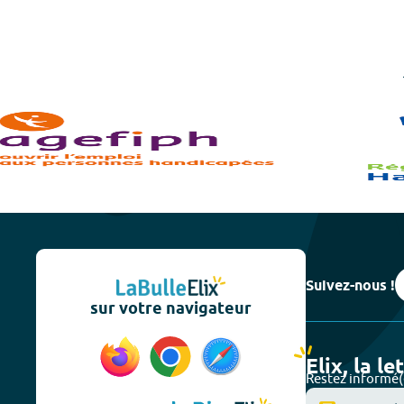
Suivez-nous !
sur votre navigateur
Elix, la le
Restez informé(