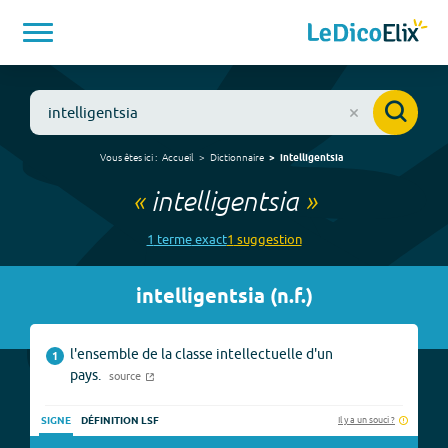
Vous êtes ici :
Accueil
Dictionnaire
intelligentsia
«
intelligentsia
»
1
terme
exact
1
suggestion
intelligentsia
(
n.f.
)
l'ensemble de la classe intellectuelle d'un
1
pays.
source
Il y a un souci ?
SIGNE
DÉFINITION LSF