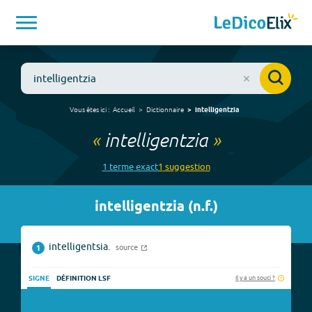
Vous êtes ici :
Accueil
Dictionnaire
intelligentzia
«
intelligentzia
»
1
terme
exact
1
suggestion
intelligentzia
(
n.f.
)
intelligentsia.
source
1
Il y a un souci ?
SIGNE
DÉFINITION LSF