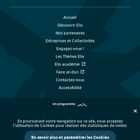
Accueil
Découvrir Elix
Nos partenaires
Entreprises et Collectivités
Engagez-vous !
Les Thèmes Elix
Elix académie
Faire un don
Contactez-nous
Accessibilité
En poursuivant votre navigation sur ce site, vous acceptez
l’utilisation de Cookies pour réaliser des statistiques de visites
Plan du site
-
Index alphabétique
-
En savoir plus et paramétrer les Cookies
Mentions légales et données personnelles
-
Paramétrer les cookies
-