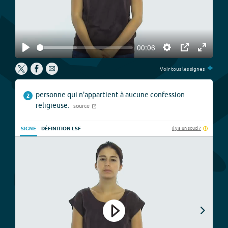
00:06
Play
Settings
PIP
Enter
+
fullscree
Voir tous les signes
personne qui n'appartient à aucune confession
2
religieuse.
source
Il y a un souci ?
SIGNE
DÉFINITION LSF
Play