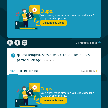
Oups.
Vous aussi, vous aimeriez voir une vidéo ici ?
On y travaille, promis.
Demander la vidéo
+
Voir tous les signes
qui est religieux sans être prêtre ; qui ne fait pas
2
partie du clergé.
source
Il y a un souci ?
SIGNE
DÉFINITION LSF
Oups.
Vous aussi, vous aimeriez voir une vidéo ici ?
On y travaille, promis.
Demander la vidéo