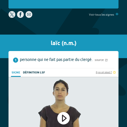
+
Voir tous les signes
laïc
(
n.m.
)
personne qui ne fait pas partie du clergé.
source
1
Il y a un souci ?
SIGNE
DÉFINITION LSF
Play