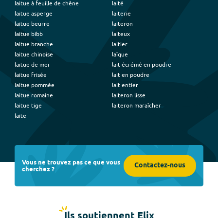
laitue à feuille de chêne
laité
laitue asperge
laiterie
laitue beurre
laiteron
laitue bibb
laiteux
laitue branche
laitier
laitue chinoise
laïque
laitue de mer
lait écrémé en poudre
laitue frisée
lait en poudre
laitue pommée
lait entier
laitue romaine
laiteron lisse
laitue tige
laiteron maraîcher
laite
Vous ne trouvez pas ce que vous
Contactez-nous
cherchez ?
Ils soutiennent Elix