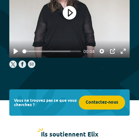
Play
00:04
Play
Settings
PIP
Enter
fullscree
Vous ne trouvez pas ce que vous
Contactez-nous
cherchez ?
Ils soutiennent Elix