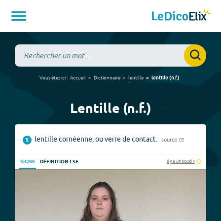
Vous êtes ici :
Accueil
Dictionnaire
lentille
lentille
(
n.f.
)
Lentille (n.f.)
lentille cornéenne, ou verre de contact.
source
5
Il y a un souci ?
SIGNE
DÉFINITION LSF