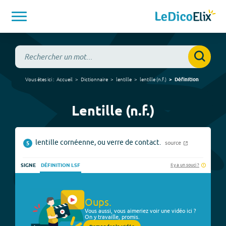
Vous êtes ici :
Accueil
Dictionnaire
lentille
lentille
(
n.f.
)
Définition
Lentille (n.f.)
lentille cornéenne, ou verre de contact.
source
5
Il y a un souci ?
SIGNE
DÉFINITION LSF
Oups.
Vous aussi, vous aimeriez voir une vidéo ici ?
On y travaille, promis.