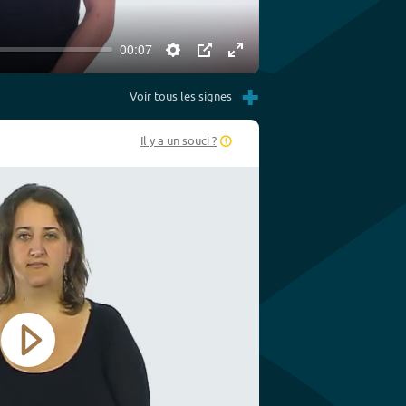
00:07
Settings
PIP
Enter
+
fullscreen
Voir tous les signes
Il y a un souci ?
Play