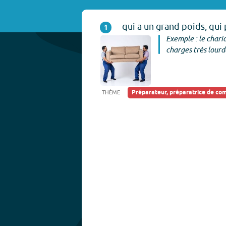
qui a un grand poids, qui 
1
Exemple : le chari
charges très lourd
Préparateur, préparatrice de c
THÈME