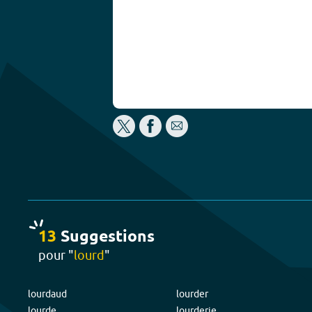
13
Suggestion
s
pour "
lourd
"
lourdaud
lourder
lourde
lourderie