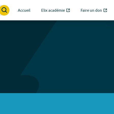
Accueil
Elix académie
Faire un don