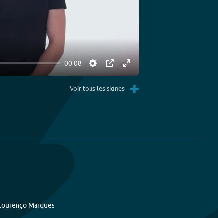
00:08
Settings
PIP
Enter
+
fullscreen
Voir tous les signes
Lourenço Marques