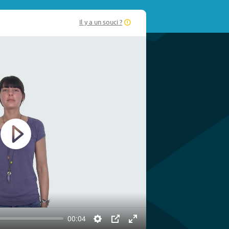
Il y a un souci ?
Play
00:04