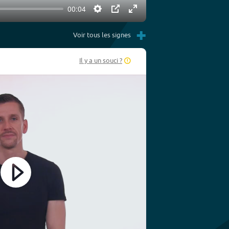
00:04
Settings
PIP
Enter
+
fullscreen
Voir tous les signes
Il y a un souci ?
Play