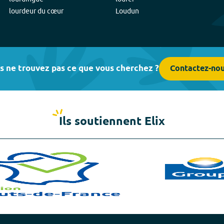
lourdeur du cœur
Loudun
s ne trouvez pas ce que vous cherchez ?
Contactez-no
Ils soutiennent Elix