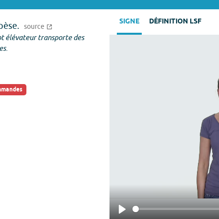
SIGNE
DÉFINITION LSF
pèse.
source
ot élévateur transporte des
es.
ommandes