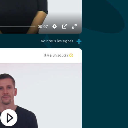
00:07
Settings
PIP
Enter
+
fullscreen
Voir tous les signes
Il y a un souci ?
Play