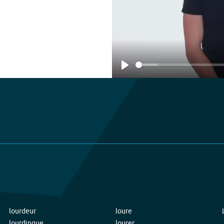
Play
lourdeur
loure
lourdingue
lourer