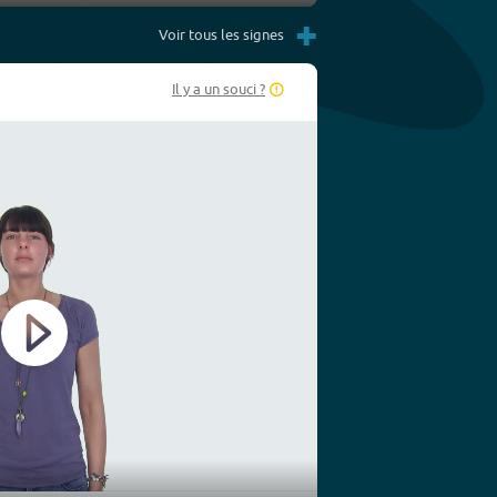
Settings
PIP
Enter
+
fullscreen
Voir tous les signes
Il y a un souci ?
Play