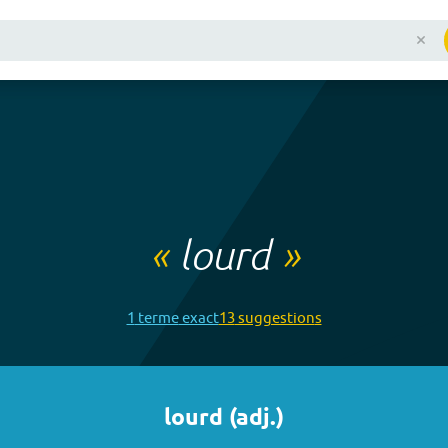
«
lourd
»
1
terme
exact
13
suggestion
s
lourd
(
adj.
)