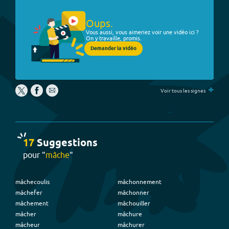
Oups.
Vous aussi, vous aimeriez voir une vidéo ici ?
On y travaille, promis.
Demander la vidéo
+
Voir tous les signes
17
Suggestion
s
pour "
mâche
"
mâchecoulis
mâchonnement
mâchefer
mâchonner
mâchement
mâchouiller
mâcher
mâchure
mâcheur
mâchurer