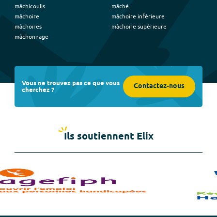
mâchicoulis
mâché
mâchoire
mâchoire inférieure
mâchoires
mâchoire supérieure
mâchonnage
Vous ne trouvez pas ce que vous
Contactez-nous
cherchez ?
Ils soutiennent Elix