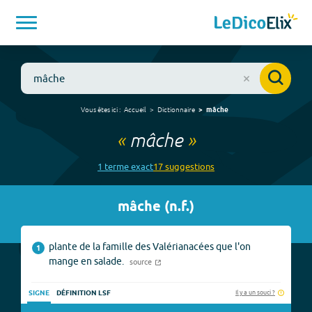
Vous êtes ici :
Accueil
Dictionnaire
mâche
«
mâche
»
1
terme
exact
17
suggestion
s
mâche
(
n.f.
)
plante de la famille des Valérianacées que l'on
1
mange en salade.
source
Il y a un souci ?
SIGNE
DÉFINITION LSF