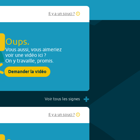
Il y a un souci ?
Oups.
Vous aussi, vous aimeriez
voir une vidéo ici ?
On y travaille, promis.
Demander la vidéo
+
Voir tous les signes
Il y a un souci ?