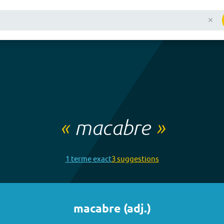
«
macabre
»
1
terme
exact
3
suggestion
s
macabre
(
adj.
)