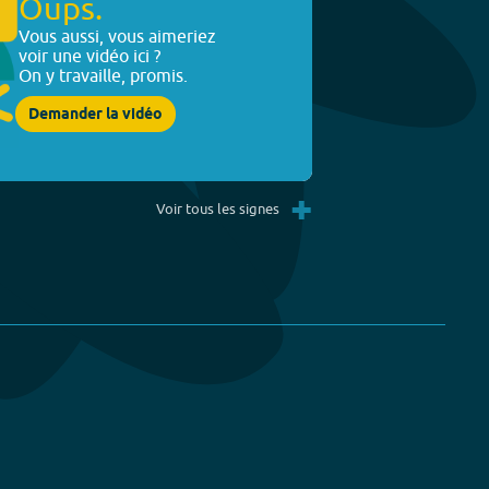
Oups.
Vous aussi, vous aimeriez
voir une vidéo ici ?
On y travaille, promis.
Demander la vidéo
+
Voir tous les signes