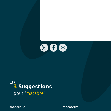
3
Suggestion
s
pour "
macabre
"
macarelle
macareux