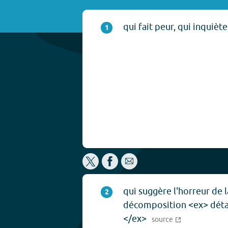
qui fait peur, qui inquièt
1
qui suggère l'horreur de l
2
décomposition <ex> déta
</ex>
source