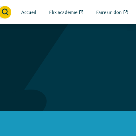
Accueil
Elix académie
Faire un don