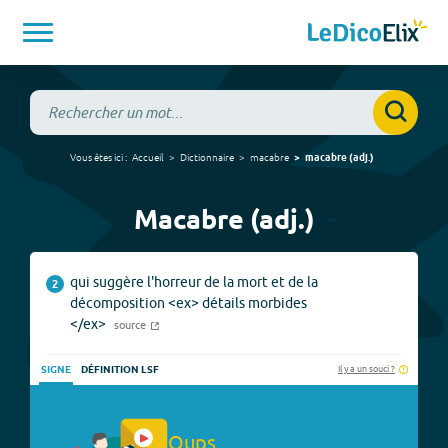
Vous êtes ici :
Accueil
Dictionnaire
macabre
macabre
(
adj.
)
Macabre (adj.)
qui suggère l'horreur de la mort et de la
2
décomposition <ex> détails morbides
</ex>
source
Il y a un souci ?
SIGNE
DÉFINITION LSF
Oups.