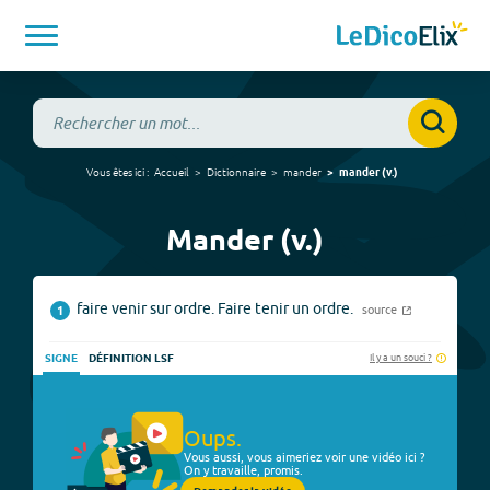
Vous êtes ici :
Accueil
Dictionnaire
mander
mander
(
v.
)
Mander (v.)
faire venir sur ordre. Faire tenir un ordre.
source
1
Il y a un souci ?
SIGNE
DÉFINITION LSF
Oups.
Vous aussi, vous aimeriez voir une vidéo ici ?
On y travaille, promis.