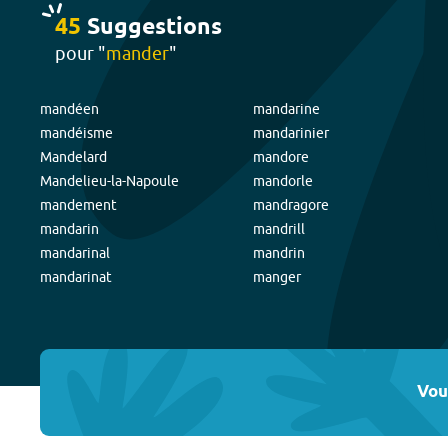
45
Suggestion
s
pour "
mander
"
mandéen
mandarine
mandéisme
mandarinier
Mandelard
mandore
Mandelieu-la-Napoule
mandorle
mandement
mandragore
mandarin
mandrill
mandarinal
mandrin
mandarinat
manger
Vou