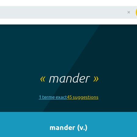
«
mander
»
1
terme
exact
45
suggestion
s
mander
(
v.
)