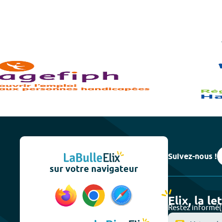
Suivez-nous !
sur votre navigateur
Elix, la le
Restez informé(