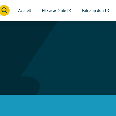
Accueil
Elix académie
Faire un don