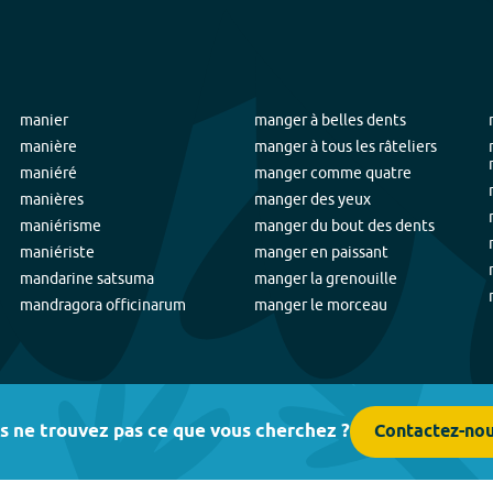
manier
manger à belles dents
manière
manger à tous les râteliers
maniéré
manger comme quatre
manières
manger des yeux
maniérisme
manger du bout des dents
maniériste
manger en paissant
mandarine satsuma
manger la grenouille
mandragora officinarum
manger le morceau
s ne trouvez pas ce que vous cherchez ?
Contactez-no