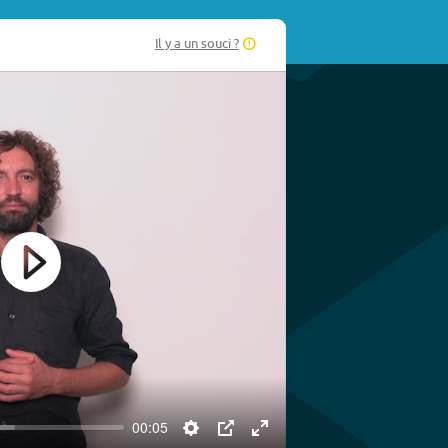
Il y a un souci ?
Play
00:05