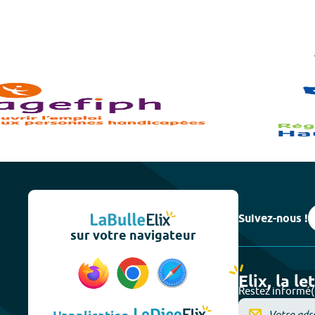
Suivez-nous !
sur votre navigateur
Elix, la le
Restez informé(