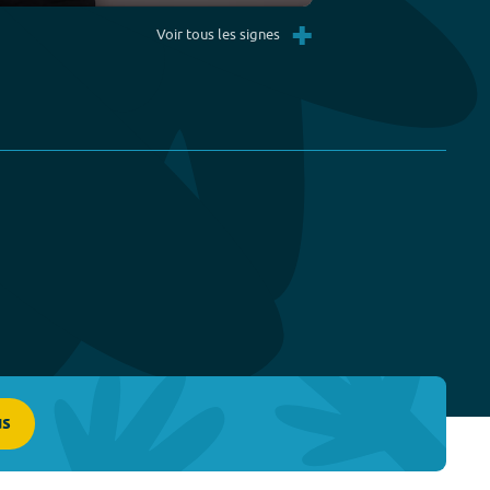
Settings
PIP
Enter
+
fullscreen
Voir tous les signes
us