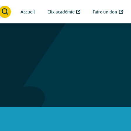
Accueil
Elix académie
Faire un don