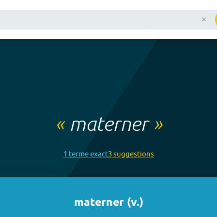
«
materner
»
1
terme
exact
3
suggestion
s
materner
(
v.
)