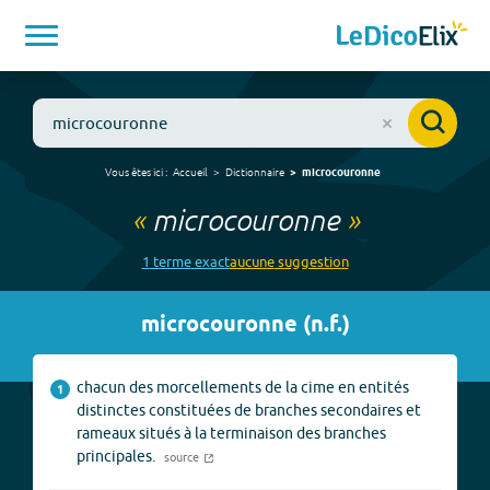
Vous êtes ici :
Accueil
Dictionnaire
microcouronne
«
microcouronne
»
1
terme
exact
aucune
suggestion
microcouronne
(
n.f.
)
chacun des morcellements de la cime en entités
1
distinctes constituées de branches secondaires et
rameaux situés à la terminaison des branches
principales.
source