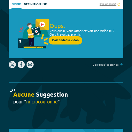
Il y a un souci ?
SIGNE
DÉFINITION LSF
Oups.
Vous aussi, vous aimeriez voir une vidéo ici ?
On y travaille, promis.
Demander la vidéo
+
Voir tous les signes
Aucune
Suggestion
pour "
microcouronne
"