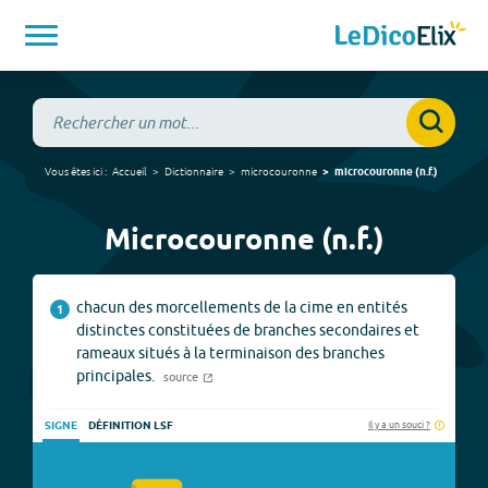
Vous êtes ici :
Accueil
Dictionnaire
microcouronne
microcouronne
(
n.f.
)
Microcouronne (n.f.)
chacun des morcellements de la cime en entités
1
distinctes constituées de branches secondaires et
rameaux situés à la terminaison des branches
principales.
source
Il y a un souci ?
SIGNE
DÉFINITION LSF