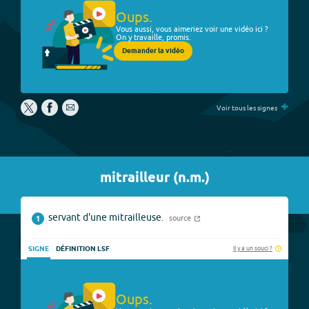
Oups.
Vous aussi, vous aimeriez voir une vidéo ici ?
On y travaille, promis.
Demander la vidéo
+
Voir tous les signes
mitrailleur
(
n.m.
)
servant d'une mitrailleuse.
source
1
Il y a un souci ?
SIGNE
DÉFINITION LSF
Oups.