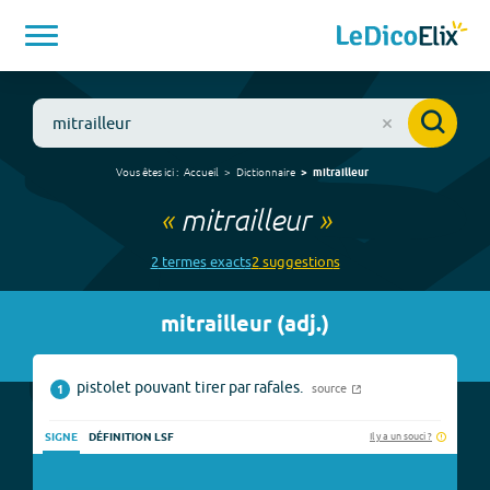
Vous êtes ici :
Accueil
Dictionnaire
mitrailleur
«
mitrailleur
»
2
terme
s
exact
s
2
suggestion
s
mitrailleur
(
adj.
)
pistolet pouvant tirer par rafales.
source
1
Il y a un souci ?
SIGNE
DÉFINITION LSF