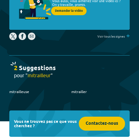
Vous aussi, vous aimeriez voir une vidéo ici ?
On y travaille, promis.
Demander la vidéo
+
Voir tous les signes
2
Suggestion
s
pour "
mitrailleur
"
mitrailleuse
mitrailler
Vous ne trouvez pas ce que vous
Contactez-nous
cherchez ?