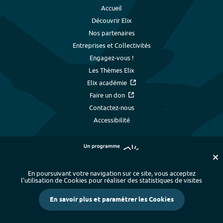
Accueil
Découvrir Elix
Nos partenaires
Entreprises et Collectivités
Engagez-vous !
Les Thèmes Elix
Elix académie
Faire un don
Contactez-nous
Accessibilité
En poursuivant votre navigation sur ce site, vous acceptez
l’utilisation de Cookies pour réaliser des statistiques de visites
Plan du site
-
Index alphabétique
-
En savoir plus et paramétrer les Cookies
Mentions légales et données personnelles
-
Paramétrer les cookies
-
Crédits