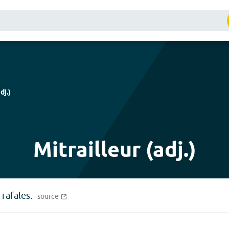
dj.
)
Mitrailleur (adj.)
 rafales.
source