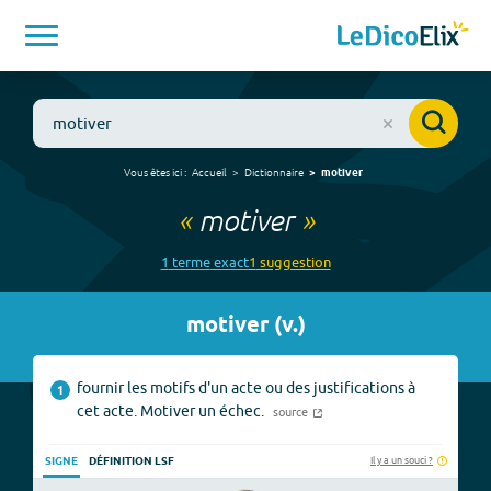
Vous êtes ici :
Accueil
Dictionnaire
motiver
«
motiver
»
1
terme
exact
1
suggestion
motiver
(
v.
)
fournir les motifs d'un acte ou des justifications à
1
cet acte. Motiver un échec.
source
Il y a un souci ?
SIGNE
DÉFINITION LSF