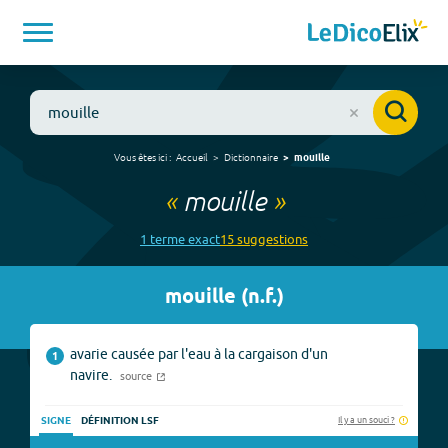
Vous êtes ici :
Accueil
Dictionnaire
mouille
«
mouille
»
1
terme
exact
15
suggestion
s
mouille
(
n.f.
)
avarie causée par l'eau à la cargaison d'un
1
navire.
source
Il y a un souci ?
SIGNE
DÉFINITION LSF