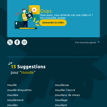
Oups.
Vous aussi, vous aimeriez voir une vidéo ici ?
On y travaille, promis.
Demander la vidéo
+
Voir tous les signes
15
Suggestion
s
pour "
mouille
"
mouillé
mouilleuse
mouille-étiquettes
mouiller l'ancre
mouillée
mouilleur de mines
mouillement
mouillage
mouiller
mouillant