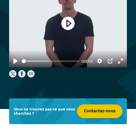
Play
00:14
Play
Settings
PIP
Enter
fullscree
Vous ne trouvez pas ce que vous
Contactez-nous
cherchez ?