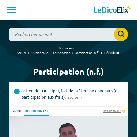
Vous êtes ici :
Accueil
Dictionnaire
participation
participation
(
n.f.
)
Définition
Participation (n.f.)
action de participer, fait de prêter son concours (ex.
1
participation aux frais).
source
Il y a un souci ?
SIGNE
DÉFINITION LSF