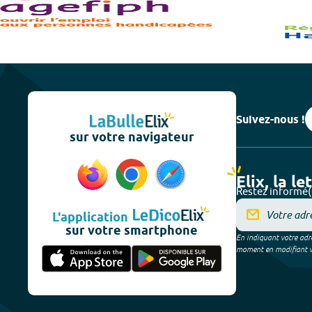
Suivez-nous !
sur votre navigateur
Elix, la le
Restez informé(
L'application
sur votre smartphone
En indiquant votre adre
moment en modifiant vos