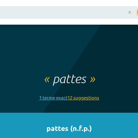
«
pattes
»
1
terme
exact
12
suggestion
s
pattes
(
n.f.p.
)