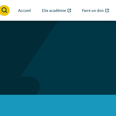
Accueil
Elix académie
Faire un don