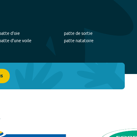
patte d'oie
patte de sortie
patte d'une voile
patte natatoire
us