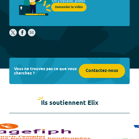
On y travaille, promis.
Demander la vidéo
Vous ne trouvez pas ce que vous
Contactez-nous
cherchez ?
Ils soutiennent Elix