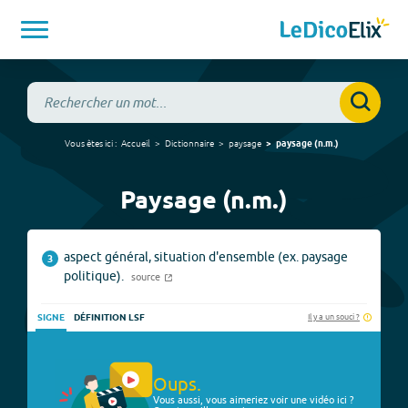
Vous êtes ici :
Accueil
Dictionnaire
paysage
paysage
(
n.m.
)
Paysage (n.m.)
aspect général, situation d'ensemble (ex. paysage
3
politique).
source
Il y a un souci ?
SIGNE
DÉFINITION LSF
Oups.
Vous aussi, vous aimeriez voir une vidéo ici ?