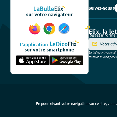
Suivez-nous !
sur votre navigateur
Elix, la le
Restez informé(
L'application
sur votre smartphone
En indiquant votre adre
moment en modifiant vos
En poursuivant votre navigation sur ce site, vous a
Plan du site
-