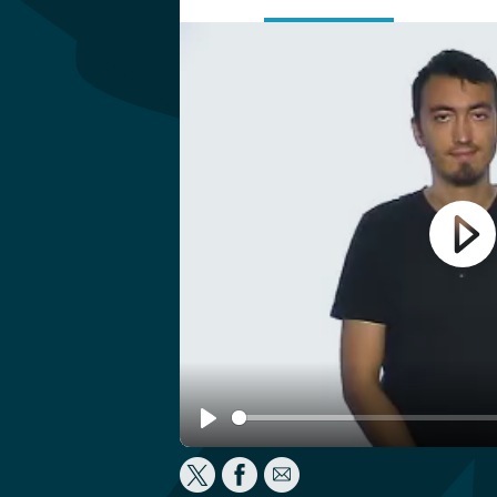
Play
Play