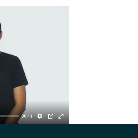
00:11
Settings
PIP
Enter
fullscreen