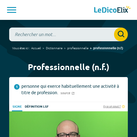
Vous êtes ici :
Accueil
Dictionnaire
professionnelle
professionnelle
(
n.f.
)
Professionnelle (n.f.)
personne qui exerce habituellement une activité à
1
titre de profession.
source
Il y a un souci ?
SIGNE
DÉFINITION LSF