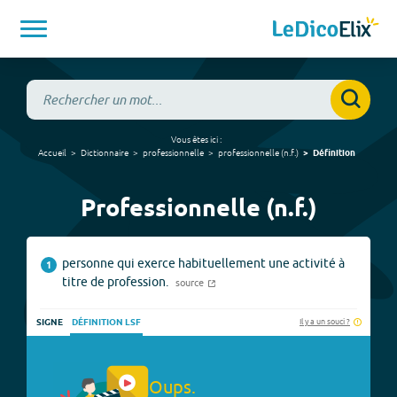
Vous êtes ici :
Accueil
Dictionnaire
professionnelle
professionnelle
(
n.f.
)
Définition
Professionnelle (n.f.)
personne qui exerce habituellement une activité à
1
titre de profession.
source
Il y a un souci ?
SIGNE
DÉFINITION LSF
Oups.