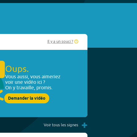
Il y a un souci ?
Oups.
Vous aussi, vous aimeriez
voir une vidéo ici ?
On y travaille, promis.
Demander la vidéo
+
Voir tous les signes