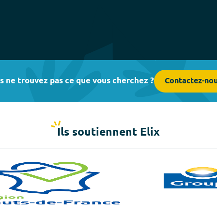
s ne trouvez pas ce que vous cherchez ?
Contactez-no
Ils soutiennent Elix