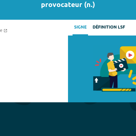
provocateur
(
n.
)
SIGNE
DÉFINITION LSF
ce