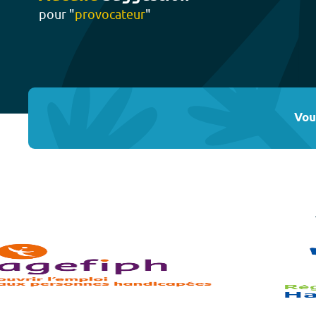
pour "
provocateur
"
Vou