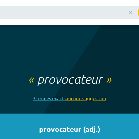
«
provocateur
»
3
terme
s
exact
s
aucune
suggestion
provocateur
(
adj.
)