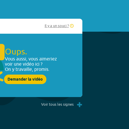
Il y a un souci ?
Oups.
Vous aussi, vous aimeriez
voir une vidéo ici ?
On y travaille, promis.
Demander la vidéo
+
Voir tous les signes