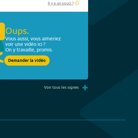
Il y a un souci ?
Oups.
Vous aussi, vous aimeriez
voir une vidéo ici ?
On y travaille, promis.
Demander la vidéo
+
Voir tous les signes