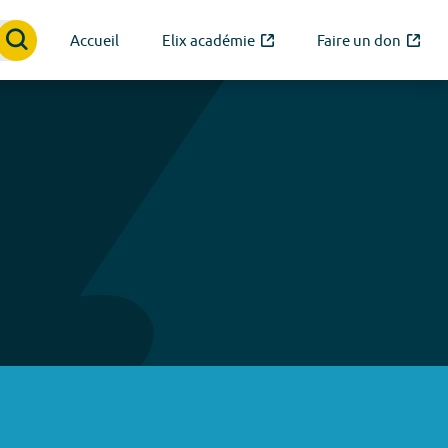
Accueil
Elix académie
Faire un don