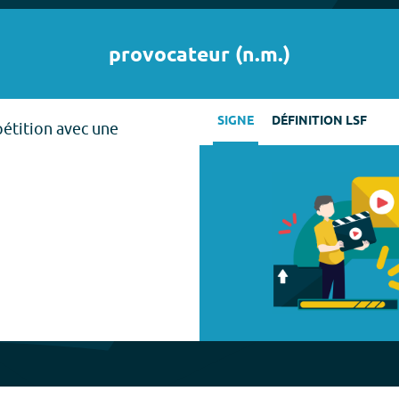
provocateur
(
n.m.
)
SIGNE
DÉFINITION LSF
étition avec une