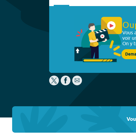
Ou
Vous a
voir u
On y t
Dema
Vou