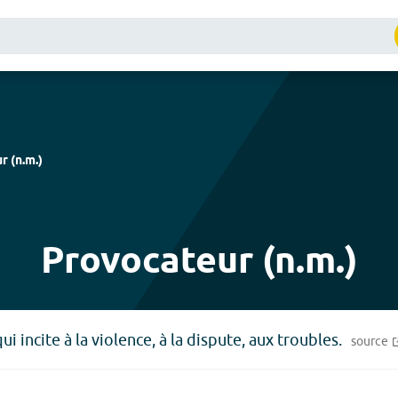
ur
(
n.m.
)
Provocateur (n.m.)
 incite à la violence, à la dispute, aux troubles.
source