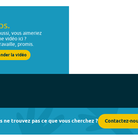
ps.
ussi, vous aimeriez
ne vidéo ici ?
ravaille, promis.
nder la vidéo
s ne trouvez pas ce que vous cherchez ?
Contactez-no