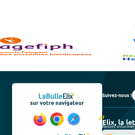
Suivez-nous !
sur votre navigateur
Elix, la le
Restez informé(