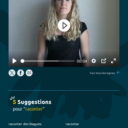
Play
00:04
Play
Settings
PIP
Enter
+
fullscree
Voir tous les signes
5
Suggestion
s
pour "
raconter
"
raconter des blagues
racontar