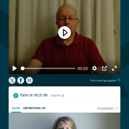
Play
00:03
Play
Settings
PIP
Enter
P
+
fullscree
Voir tous les signes
faire le récit de.
source
2
Il y a un souci ?
SIGNE
DÉFINITION LSF