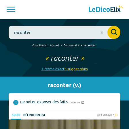
Vous êtes ici :
Accueil
Dictionnaire
raconter
«
raconter
»
1
terme
exact
5
suggestion
s
raconter
(
v.
)
raconter, exposer des faits.
source
1
Il y a un souci ?
SIGNE
DÉFINITION LSF