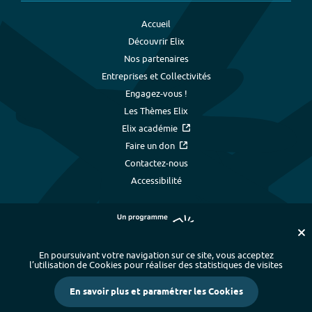
Accueil
Découvrir Elix
Nos partenaires
Entreprises et Collectivités
Engagez-vous !
Les Thèmes Elix
Elix académie
Faire un don
Contactez-nous
Accessibilité
En poursuivant votre navigation sur ce site, vous acceptez
l’utilisation de Cookies pour réaliser des statistiques de visites
Plan du site
-
Index alphabétique
-
En savoir plus et paramétrer les Cookies
Mentions légales et données personnelles
-
Paramétrer les cookies
-
Crédits