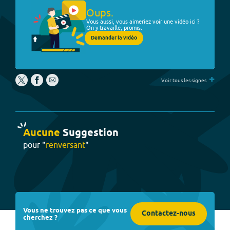
Oups.
Vous aussi, vous aimeriez voir une vidéo ici ?
On y travaille, promis.
Demander la vidéo
+
Voir tous les signes
Aucune
Suggestion
pour "
renversant
"
Vous ne trouvez pas ce que vous
Contactez-nous
cherchez ?