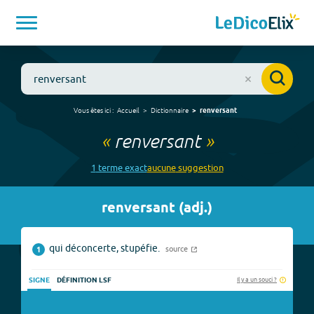
Vous êtes ici :
Accueil
Dictionnaire
renversant
«
renversant
»
1
terme
exact
aucune
suggestion
renversant
(
adj.
)
qui déconcerte, stupéfie.
source
1
Il y a un souci ?
SIGNE
DÉFINITION LSF