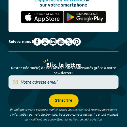
L'application
sur votre smartphone
Suivez-nous !
Elix, la lettre
Restez informé(e) de nos actus et des nouveautés grâce à notre
newsletter !
S'inscrire
En indiquant votre adresse e-mail ci-dessus vous consentez à recevoir notre lettre
d’information par voie électronique. Vous pouvez vous désinscrire à tout moment
en modifiant vos paramètres via les liens de désinscription.