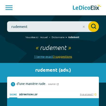
Vous êtes ici :
Accueil
Dictionnaire
rudement
«
rudement
»
1
terme
exact
3
suggestion
s
rudement
(
adv.
)
d'une manière rude.
source
1
Il y a un souci ?
SIGNE
DÉFINITION LSF