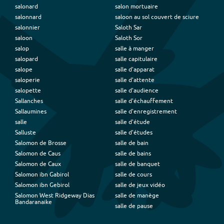
salonard
salon mortuaire
salonnard
saloon au sol couvert de sciure
salonnier
Saloth Sar
saloon
Saloth Sor
salop
salle à manger
salopard
salle capitulaire
salope
salle d'apparat
saloperie
salle d'attente
salopette
salle d'audience
Sallanches
salle d'échauffement
Sallaumines
salle d'enregistrement
salle
salle d'étude
Salluste
salle d'études
Salomon de Brosse
salle de bain
Salomon de Caus
salle de bains
Salomon de Caux
salle de banquet
Salomon ibn Gabirol
salle de cours
Salomon ibn Gebirol
salle de jeux vidéo
Salomon West Ridgeway Dias
salle de manège
Bandaranaike
salle de pause