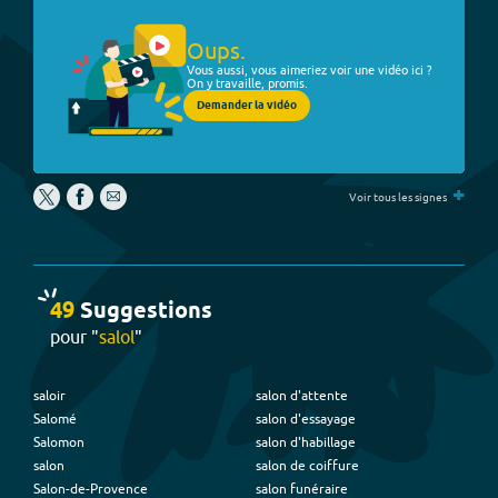
Oups.
Vous aussi, vous aimeriez voir une vidéo ici ?
On y travaille, promis.
Demander la vidéo
+
Voir tous les signes
49
Suggestion
s
pour "
salol
"
saloir
salon d'attente
Salomé
salon d'essayage
Salomon
salon d'habillage
salon
salon de coiffure
Salon-de-Provence
salon funéraire