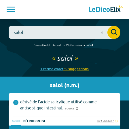
Vous êtes ici :
Accueil
Dictionnaire
salol
«
salol
»
1
terme
exact
59
suggestion
s
salol
(
n.m.
)
dérivé de l'acide salicylique utilisé comme
1
antiseptique intestinal.
source
Il y a un souci ?
SIGNE
DÉFINITION LSF