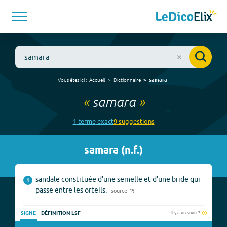
Vous êtes ici :
Accueil
Dictionnaire
samara
«
samara
»
1
terme
exact
9
suggestion
s
samara
(
n.f.
)
sandale constituée d'une semelle et d'une bride qui
1
passe entre les orteils.
source
Il y a un souci ?
SIGNE
DÉFINITION LSF