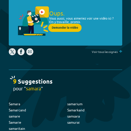
Oups.
Vous aussi, vous aimeriez voir une vidéo ici ?
On y travaille, promis.
Demander la vidéo
+
Voir tous les signes
9
Suggestion
s
pour "
samara
"
Samara
samarium
Samarcand
Samarkand
samare
samsara
Samarie
samurai
samaritain