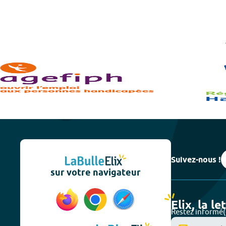
Suivez-nous !
sur votre navigateur
Elix, la le
Restez informé(