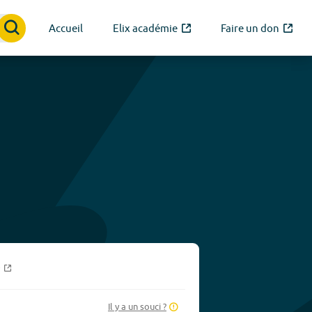
Accueil
Elix académie
Faire un don
e
Il y a un souci ?