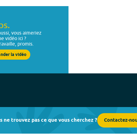
ps.
ussi, vous aimeriez
ne vidéo ici ?
ravaille, promis.
nder la vidéo
s ne trouvez pas ce que vous cherchez ?
Contactez-no