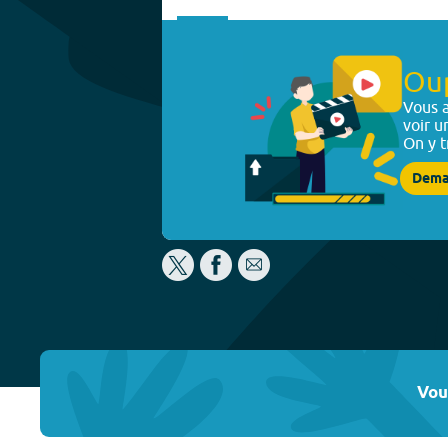
Ou
Vous a
voir u
On y t
Dema
Vou