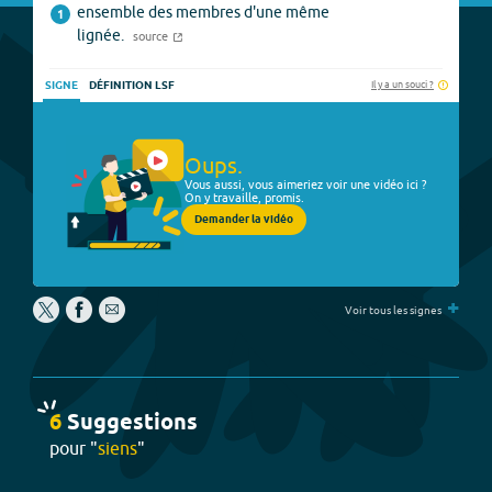
ensemble des membres d'une même
1
lignée.
source
Il y a un souci ?
SIGNE
DÉFINITION LSF
Oups.
Vous aussi, vous aimeriez voir une vidéo ici ?
On y travaille, promis.
Demander la vidéo
+
Voir tous les signes
6
Suggestion
s
pour "
siens
"