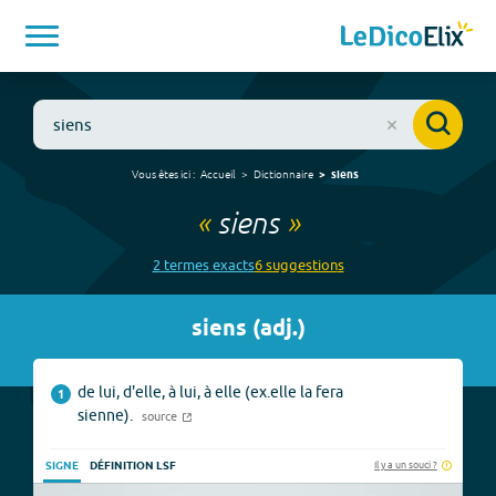
Vous êtes ici :
Accueil
Dictionnaire
siens
«
siens
»
2
terme
s
exact
s
6
suggestion
s
siens
(
adj.
)
de lui, d'elle, à lui, à elle (ex.elle la fera
1
sienne).
source
Il y a un souci ?
SIGNE
DÉFINITION LSF