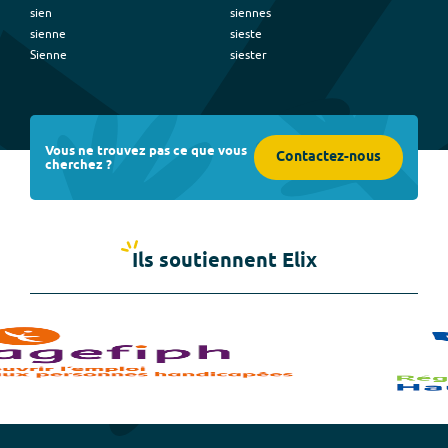
sien
siennes
sienne
sieste
Sienne
siester
Vous ne trouvez pas ce que vous
Contactez-nous
cherchez ?
Ils soutiennent Elix