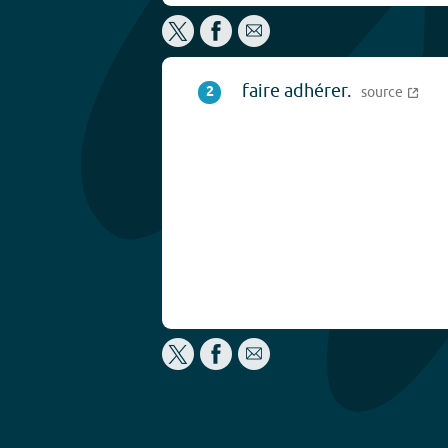
faire adhérer.
2
source