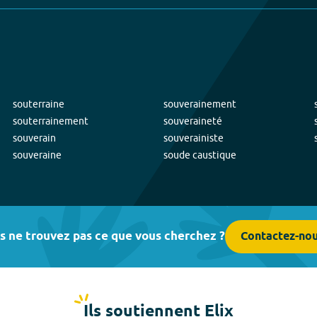
souterraine
souverainement
souterrainement
souveraineté
souverain
souverainiste
souveraine
soude caustique
s ne trouvez pas ce que vous cherchez ?
Contactez-no
Ils soutiennent Elix