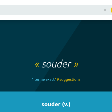
«
souder
»
1
terme
exact
19
suggestion
s
souder
(
v.
)