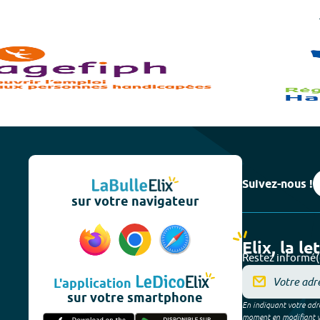
Suivez-nous !
sur votre navigateur
Elix, la le
Restez informé(
L'application
sur votre smartphone
En indiquant votre adre
moment en modifiant vos