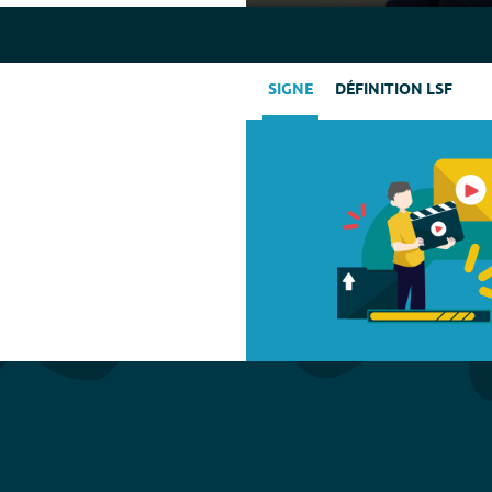
Play
SIGNE
DÉFINITION LSF