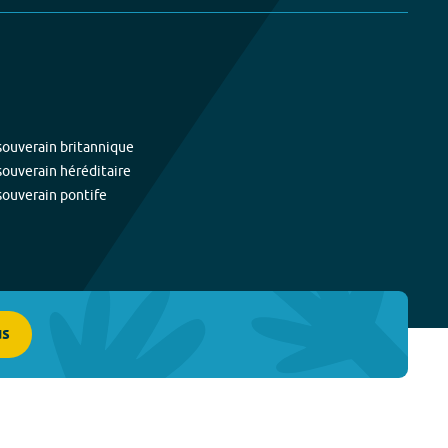
souverain britannique
souverain héréditaire
souverain pontife
us