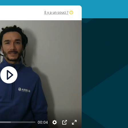
Il y a un souci ?
Play
00:04