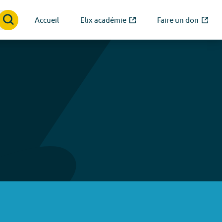
Accueil
Elix académie
Faire un don