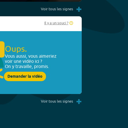
Settings
PIP
Enter
+
fullscreen
Voir tous les signes
Il y a un souci ?
Oups.
Vous aussi, vous aimeriez
voir une vidéo ici ?
On y travaille, promis.
Demander la vidéo
+
Voir tous les signes