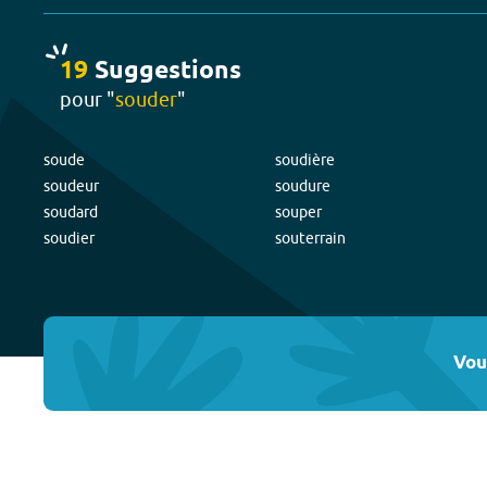
19
Suggestion
s
pour "
souder
"
soude
soudière
soudeur
soudure
soudard
souper
soudier
souterrain
Vou