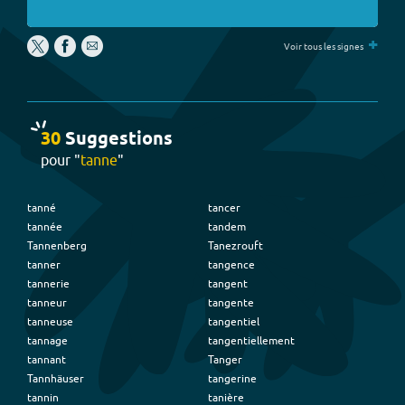
+
Voir tous les signes
30
Suggestion
s
pour "
tanne
"
tanné
tancer
tannée
tandem
Tannenberg
Tanezrouft
tanner
tangence
tannerie
tangent
tanneur
tangente
tanneuse
tangentiel
tannage
tangentiellement
tannant
Tanger
Tannhäuser
tangerine
tannin
tanière