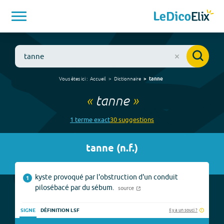
Vous êtes ici :
Accueil
Dictionnaire
tanne
«
tanne
»
1
terme
exact
30
suggestion
s
tanne
(
n.f.
)
kyste provoqué par l'obstruction d'un conduit
1
pilosébacé par du sébum.
source
Il y a un souci ?
SIGNE
DÉFINITION LSF