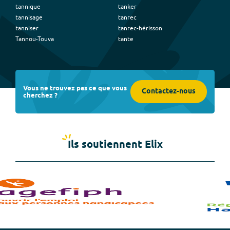
tannique
tanker
tannisage
tanrec
tanniser
tanrec-hérisson
Tannou-Touva
tante
Vous ne trouvez pas ce que vous
Contactez-nous
cherchez ?
Ils soutiennent Elix