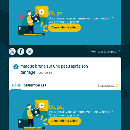
Oups.
Vous aussi, vous aimeriez voir une vidéo ici ?
On y travaille, promis.
Demander la vidéo
+
Voir tous les signes
marque brune sur une peau après son
2
tannage.
source
Il y a un souci ?
SIGNE
DÉFINITION LSF
Oups.
Vous aussi, vous aimeriez voir une vidéo ici ?
On y travaille, promis.
Demander la vidéo