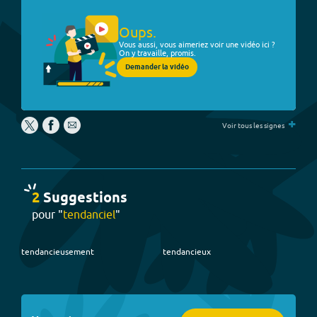
Oups.
Vous aussi, vous aimeriez voir une vidéo ici ?
On y travaille, promis.
Demander la vidéo
+
Voir tous les signes
2
Suggestion
s
pour "
tendanciel
"
tendancieusement
tendancieux