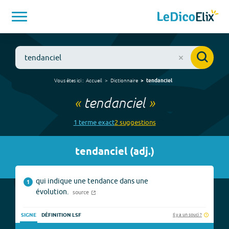
Vous êtes ici :
Accueil
Dictionnaire
tendanciel
«
tendanciel
»
1
terme
exact
2
suggestion
s
tendanciel
(
adj.
)
qui indique une tendance dans une
1
évolution.
source
Il y a un souci ?
SIGNE
DÉFINITION LSF