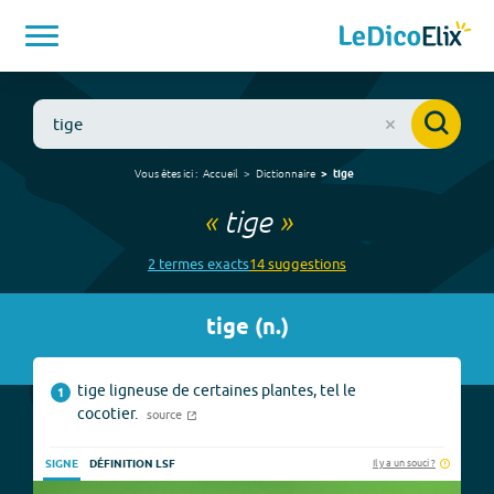
Vous êtes ici :
Accueil
Dictionnaire
tige
«
tige
»
2
terme
s
exact
s
14
suggestion
s
tige
(
n.
)
tige ligneuse de certaines plantes, tel le
1
cocotier.
source
Il y a un souci ?
SIGNE
DÉFINITION LSF