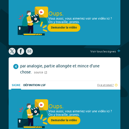
Oups.
Vous aussi, vous aimeriez voir une vidéo ici ?
On y travaille, promis.
Demander la vidéo
+
Voir tous les signes
par analogie, partie allongée et mince d'une
4
chose.
source
Il y a un souci ?
SIGNE
DÉFINITION LSF
Oups.
Vous aussi, vous aimeriez voir une vidéo ici ?
On y travaille, promis.
Demander la vidéo