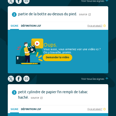
+
fullscree
Voir tous les signes
partie de la botte au-dessus du pied.
source
2
Il y a un souci ?
SIGNE
DÉFINITION LSF
Oups.
Vous aussi, vous aimeriez voir une vidéo ici ?
On y travaille, promis.
Demander la vidéo
+
Voir tous les signes
petit cylindre de papier fin rempli de tabac
3
haché.
source
Il y a un souci ?
SIGNE
DÉFINITION LSF