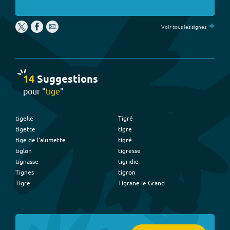
+
Voir tous les signes
14
Suggestion
s
pour "
tige
"
tigelle
Tigré
tigette
tigre
tige de l'alumette
tigré
tiglon
tigresse
tignasse
tigridie
Tignes
tigron
Tigre
Tigrane le Grand