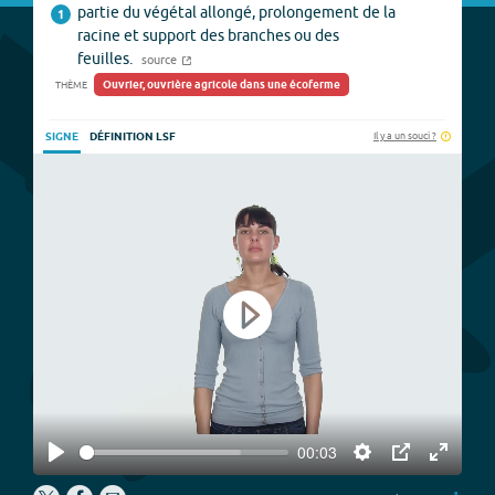
partie du végétal allongé, prolongement de la
1
racine et support des branches ou des
feuilles.
source
Ouvrier, ouvrière agricole dans une écoferme
THÈME
Il y a un souci ?
SIGNE
DÉFINITION LSF
Play
00:03
Play
Settings
PIP
Enter