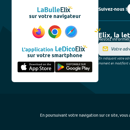
Suivez-nous !
sur votre navigateur
Elix, la le
Restez informé(
L'application
sur votre smartphone
En indiquant votre adre
moment en modifiant vos
En poursuivant votre navigation sur ce site, vous a
Plan du site
-