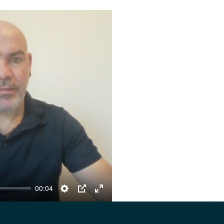
00:04
Settings
PIP
Enter
fullscreen