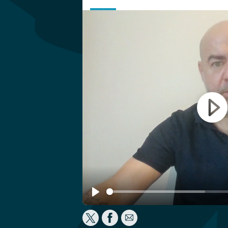
Play
Play