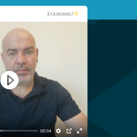
Il y a un souci ?
Play
00:04