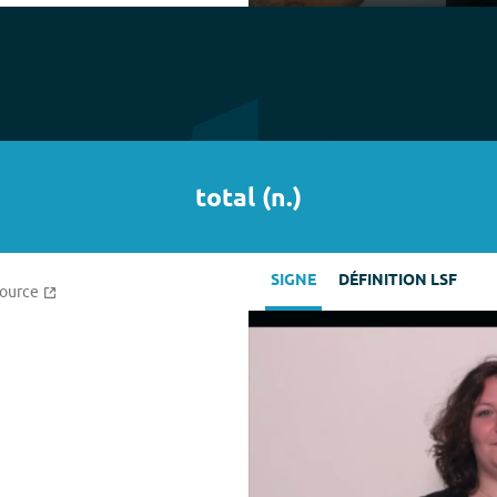
Play
total
(
n.
)
SIGNE
DÉFINITION LSF
source