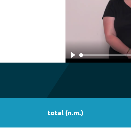
Play
total
(
n.m.
)