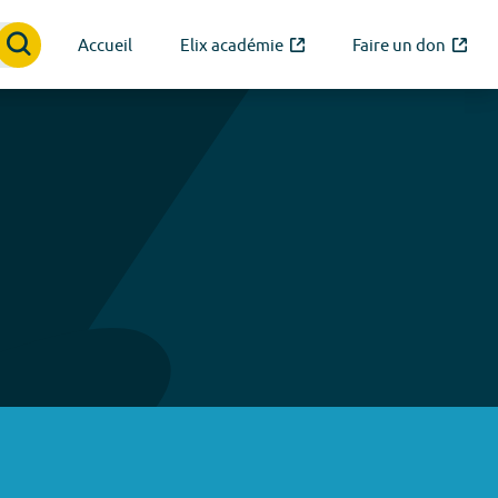
Accueil
Elix académie
Faire un don