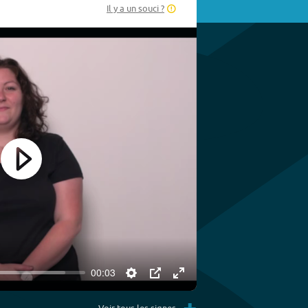
Il y a un souci ?
Play
00:03
Settings
PIP
Enter
fullscreen
Voir tous les signes