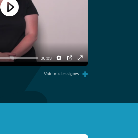
Play
00:03
Settings
PIP
Enter
+
fullscreen
Voir tous les signes