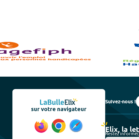
Suivez-nous !
sur votre navigateur
Elix, la le
Restez informé(