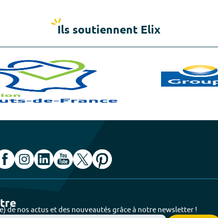
Ils soutiennent Elix
ttre
e) de nos actus et des nouveautés grâce à notre newsletter !