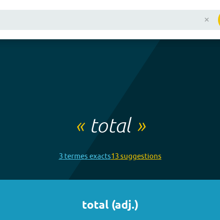
«
total
»
3
terme
s
exact
s
13
suggestion
s
total
(
adj.
)