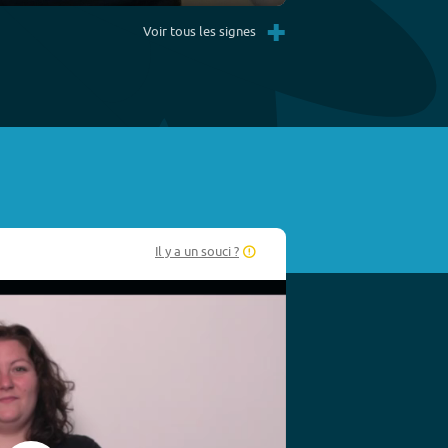
Settings
PIP
Enter
+
fullscreen
Voir tous les signes
Il y a un souci ?