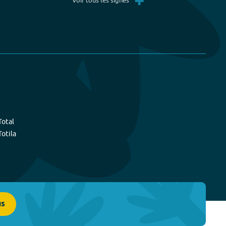
+
Total
Totila
us