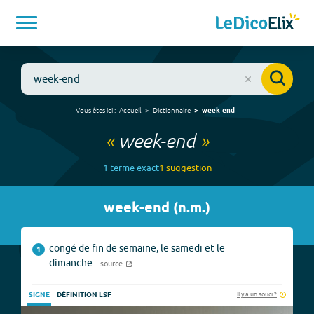
Vous êtes ici :
Accueil
Dictionnaire
week-end
«
week-end
»
1
terme
exact
1
suggestion
week-end
(
n.m.
)
congé de fin de semaine, le samedi et le
1
dimanche.
source
Il y a un souci ?
SIGNE
DÉFINITION LSF