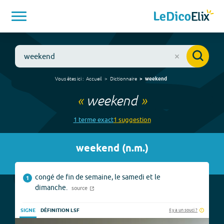
Vous êtes ici :
Accueil
Dictionnaire
weekend
«
weekend
»
1
terme
exact
1
suggestion
weekend
(
n.m.
)
congé de fin de semaine, le samedi et le
1
dimanche.
source
Il y a un souci ?
SIGNE
DÉFINITION LSF