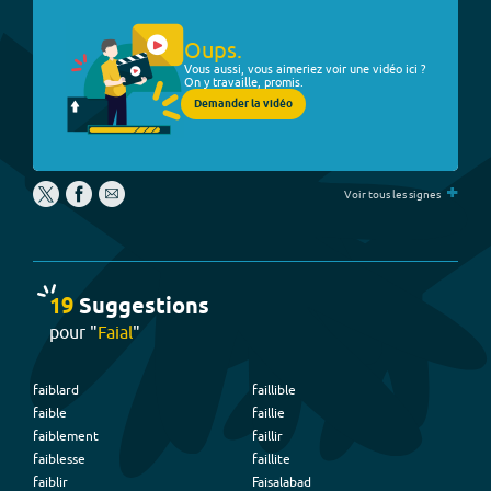
Oups.
Vous aussi, vous aimeriez voir une vidéo ici ?
On y travaille, promis.
Demander la vidéo
+
Voir tous les signes
19
Suggestion
s
pour "
Faial
"
faiblard
faillible
faible
faillie
faiblement
faillir
faiblesse
faillite
faiblir
Faisalabad