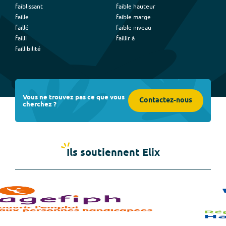
faiblissant
faible hauteur
faille
faible marge
faillé
faible niveau
failli
faillir à
faillibilité
Vous ne trouvez pas ce que vous
Contactez-nous
cherchez ?
Ils soutiennent Elix