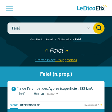
Vous êtes ici :
Accueil
Dictionnaire
Faial
«
Faial
»
1
terme
exact
19
suggestion
s
Faial
(
n.prop.
)
île de l'archipel des Açores (superficie : 182 km²;
1
chef-lieu : Horta).
source
Il y a un souci ?
SIGNE
DÉFINITION LSF