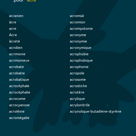
acranien
acromial
âcre
acromion
acre
acromyotonie
Acre
acronyme
âcreté
acronymie
acridien
acronymique
acrimonie
acrophobie
acrimonieux
acrophobique
acrobate
acrophonie
acrobatie
acropole
acrobatique
acrosome
acrocéphale
acrostiche
acrocéphalie
acrotère
acrocome
acrylique
acrocyanose
acrylonitrile
acroléine
acrynolique-butadiène-styrène
acromégalie