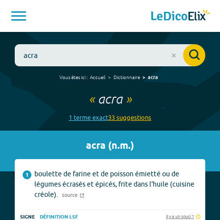
Vous êtes ici :
Accueil
Dictionnaire
acra
«
acra
»
1
terme
exact
33
suggestion
s
acra
(
n.m.
)
boulette de farine et de poisson émietté ou de
1
légumes écrasés et épicés, frite dans l'huile (cuisine
créole).
source
Il y a un souci ?
SIGNE
DÉFINITION LSF