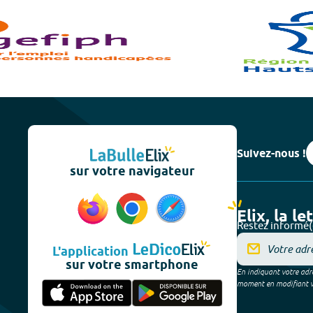
Suivez-nous !
sur votre navigateur
Elix, la le
Restez informé(
L'application
sur votre smartphone
En indiquant votre adre
moment en modifiant vos