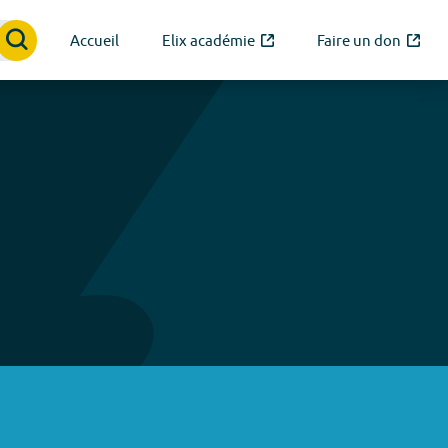
Accueil
Elix académie
Faire un don