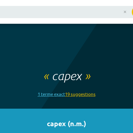
«
capex
»
1
terme
exact
19
suggestion
s
capex
(
n.m.
)