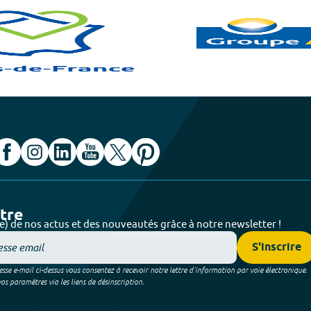
ttre
e) de nos actus et des nouveautés grâce à notre newsletter !
S'inscrire
sse e-mail ci-dessus vous consentez à recevoir notre lettre d’information par voie électronique.
 paramètres via les liens de désinscription.