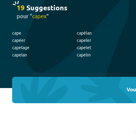
19
Suggestion
s
pour "
capex
"
cape
capélan
capéer
capeler
capelage
capelet
capelan
capelin
Vou