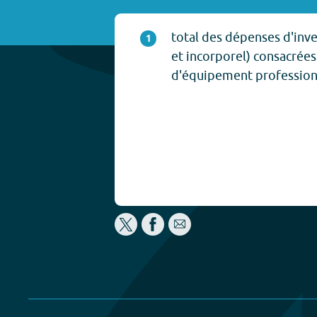
total des dépenses d'inv
1
et incorporel) consacrées 
d'équipement profession