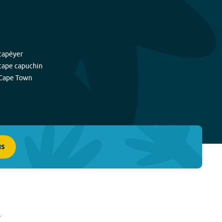
capéyer
cape capuchin
Cape Town
us