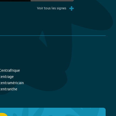
Settings
PIP
Enter
+
fullscreen
Voir tous les signes
Centrafrique
centrage
centraméricain
centranthe