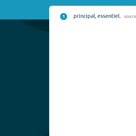
principal, essentiel.
1
sourc