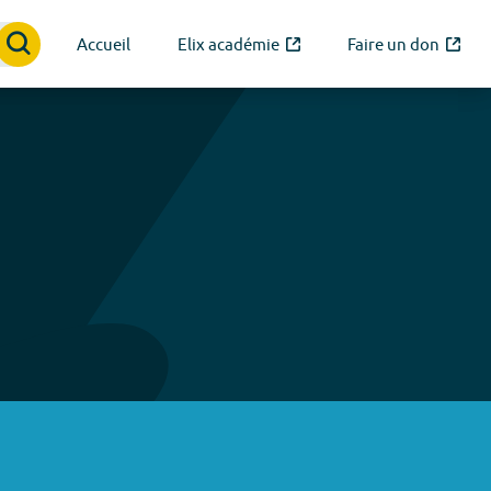
Accueil
Elix académie
Faire un don