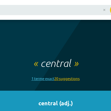
«
central
»
1
terme
exact
20
suggestion
s
central
(
adj.
)