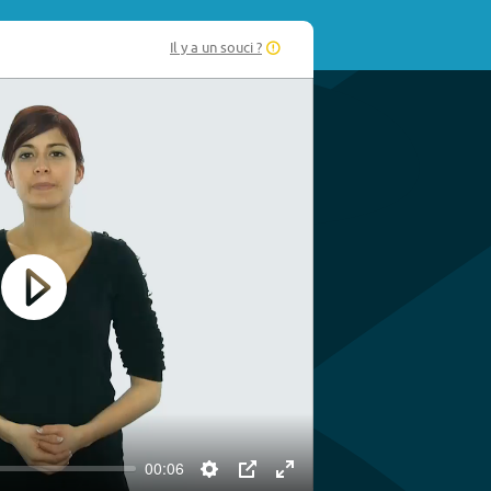
Il y a un souci ?
Play
00:06